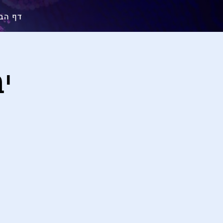
דף הב
י