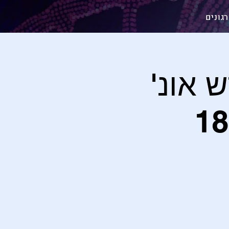
גונים
 אונ'