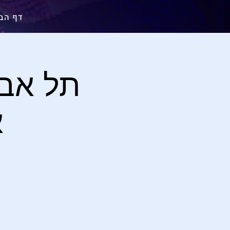
דף הב
תל אבי
א