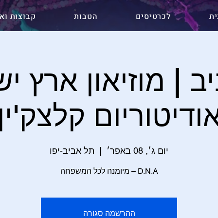
ית
לכרטיסים
הטבות
קבוצות ואר
ב | מוזיאון ארץ יש
ודיטוריום קלצק'ין
יום ג׳, 08 באפר׳
  |  
תל אביב-יפו
D.N.A – מיומנה לכל המשפחה
ההרשמה סגורה