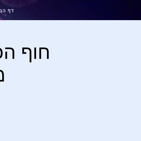
דף הב
חוף הכ
מו